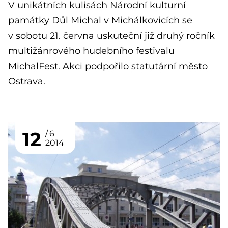
V unikátních kulisách Národní kulturní
památky Důl Michal v Michálkovicích se
v sobotu 21. června uskuteční již druhý ročník
multižánrového hudebního festivalu
MichalFest. Akci podpořilo statutární město
Ostrava.
12
6
2014