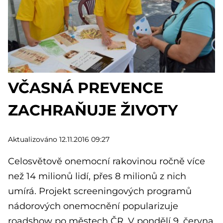
VČASNÁ PREVENCE
ZACHRAŇUJE ŽIVOTY
Aktualizováno 12.11.2016 09:27
Celosvětově onemocní rakovinou ročně více
než 14 milionů lidí, přes 8 milionů z nich
umírá. Projekt screeningových programů
nádorových onemocnění popularizuje
roadshow po městech ČR. V pondělí 9. června