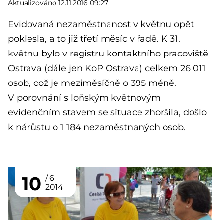
Aktualizováno 12.11.2016 09:27
Evidovaná nezaměstnanost v květnu opět
poklesla, a to již třetí měsíc v řadě. K 31.
květnu bylo v registru kontaktního pracoviště
Ostrava (dále jen KoP Ostrava) celkem 26 011
osob, což je meziměsíčně o 395 méně.
V porovnání s loňským květnovým
evidenčním stavem se situace zhoršila, došlo
k nárůstu o 1 184 nezaměstnaných osob.
10
6
2014