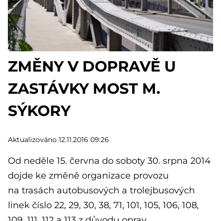
ZMĚNY V DOPRAVĚ U
ZASTÁVKY MOST M.
SÝKORY
Aktualizováno 12.11.2016 09:26
Od neděle 15. června do soboty 30. srpna 2014
dojde ke změně organizace provozu
na trasách autobusových a trolejbusových
linek číslo 22, 29, 30, 38, 71, 101, 105, 106, 108,
109, 111, 112 a 113 z důvodu oprav