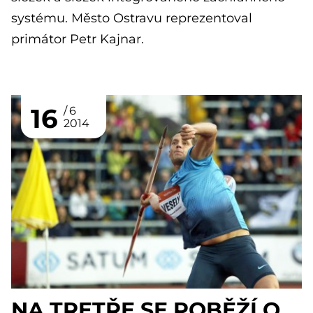
systému. Město Ostravu reprezentoval
primátor Petr Kajnar.
16
6
2014
NA TRETŘE SE POBĚŽÍ O