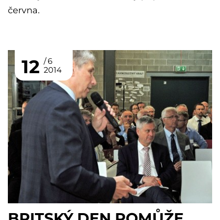
června.
12
6
2014
BRITSKÝ DEN POMŮŽE