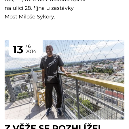
na ulici 28. října u zastávky
Most Miloše Sýkory.
13
6
2014
Z VĚŽE SE ROZHLÍŽEL