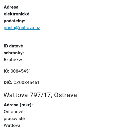
Adresa
elektronické
podatelny:
posta@ostrava.cz
ID datové
schránky:
5zubv7w
IČ:
00845451
DIČ:
CZ00845451
Wattova 797/17, Ostrava
Adresa (mkr):
Odtahové
pracoviště
Wattova