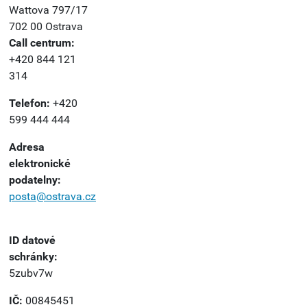
Wattova 797/17
702 00 Ostrava
Call centrum:
+420 844 121
314
Telefon:
+420
599 444 444
Adresa
elektronické
podatelny:
posta@ostrava.cz
ID datové
schránky:
5zubv7w
IČ:
00845451