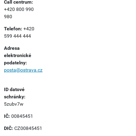
Call centrum:
+420 800 990
980
Telefon:
+420
599 444 444
Adresa
elektronické
podatelny:
posta@ostrava.cz
ID datové
schránky:
5zubv7w
IČ:
00845451
DIČ:
CZ00845451