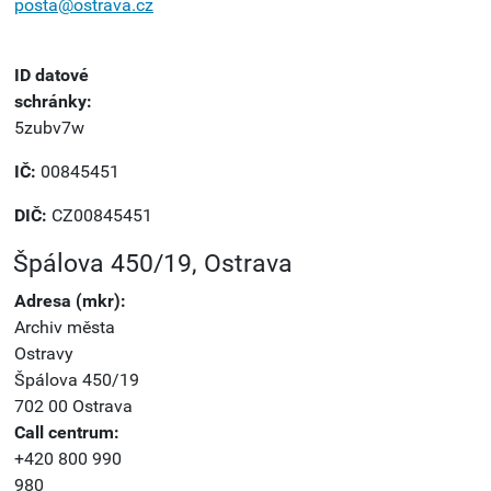
posta@ostrava.cz
ID datové
schránky:
5zubv7w
IČ:
00845451
DIČ:
CZ00845451
Špálova 450/19, Ostrava
Adresa (mkr):
Archiv města
Ostravy
Špálova 450/19
702 00 Ostrava
Call centrum:
+420 800 990
980