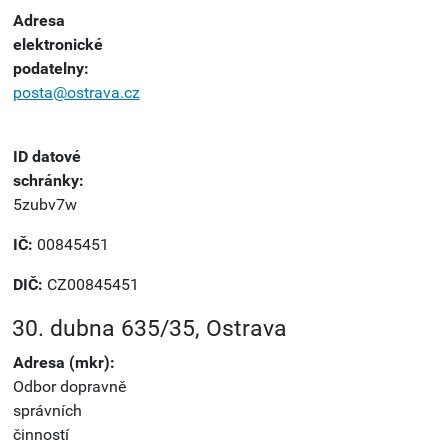
Adresa
elektronické
podatelny:
posta@ostrava.cz
ID datové
schránky:
5zubv7w
IČ:
00845451
DIČ:
CZ00845451
30. dubna 635/35, Ostrava
Adresa (mkr):
Odbor dopravně
správních
činností