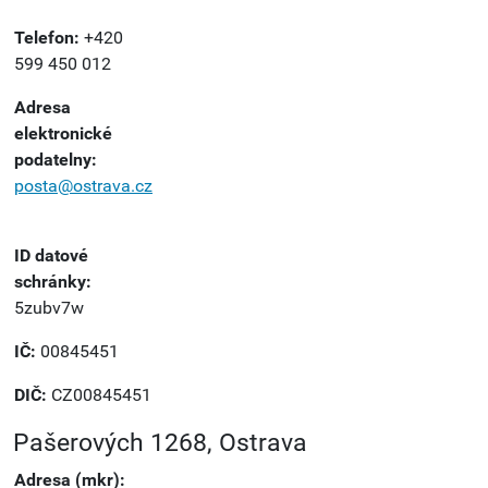
Telefon:
+420
599 450 012
Adresa
elektronické
podatelny:
posta@ostrava.cz
ID datové
schránky:
5zubv7w
IČ:
00845451
DIČ:
CZ00845451
Pašerových 1268, Ostrava
Adresa (mkr):