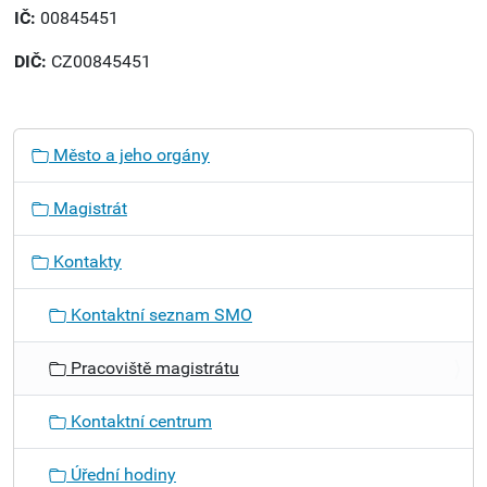
IČ:
00845451
DIČ:
CZ00845451
N
Město a jeho orgány
a
v
Magistrát
i
g
Kontakty
a
c
Kontaktní seznam SMO
e
Pracoviště magistrátu
Kontaktní centrum
Úřední hodiny