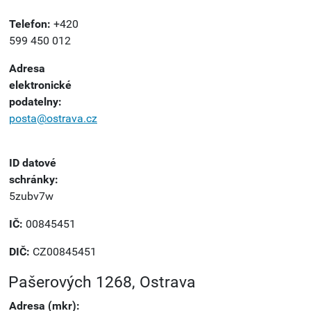
Telefon:
+420
599 450 012
Adresa
elektronické
podatelny:
posta@ostrava.cz
ID datové
schránky:
5zubv7w
IČ:
00845451
DIČ:
CZ00845451
Pašerových 1268, Ostrava
Adresa (mkr):