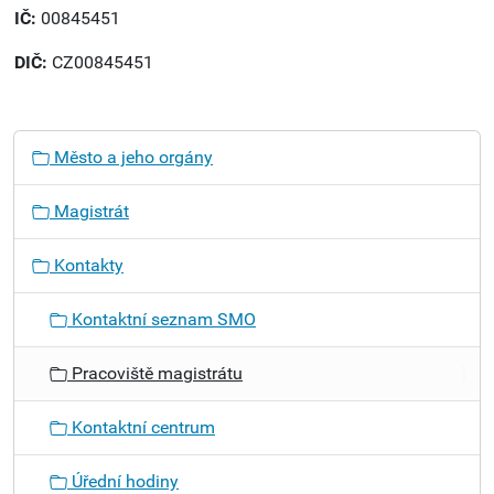
IČ:
00845451
DIČ:
CZ00845451
N
Město a jeho orgány
a
v
Magistrát
i
g
Kontakty
a
c
Kontaktní seznam SMO
e
Pracoviště magistrátu
Kontaktní centrum
Úřední hodiny