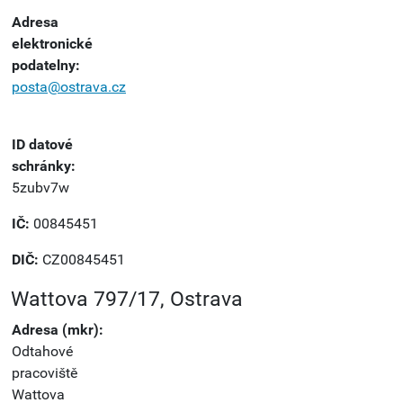
Adresa
elektronické
podatelny:
posta@ostrava.cz
ID datové
schránky:
5zubv7w
IČ:
00845451
DIČ:
CZ00845451
Wattova 797/17, Ostrava
Adresa (mkr):
Odtahové
pracoviště
Wattova