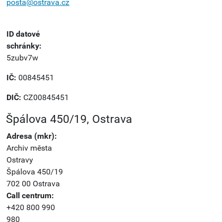
posta@ostrava.cz
ID datové
schránky:
5zubv7w
IČ:
00845451
DIČ:
CZ00845451
Špálova 450/19, Ostrava
Adresa (mkr):
Archiv města
Ostravy
Špálova 450/19
702 00 Ostrava
Call centrum:
+420 800 990
980