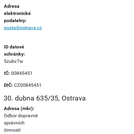
Adresa
elektronické
podatelny:
posta@ostrava.cz
ID datové
schránky:
5zubv7w
IČ:
00845451
DIČ:
CZ00845451
30. dubna 635/35, Ostrava
Adresa (mkr):
Odbor dopravně
správních
činností