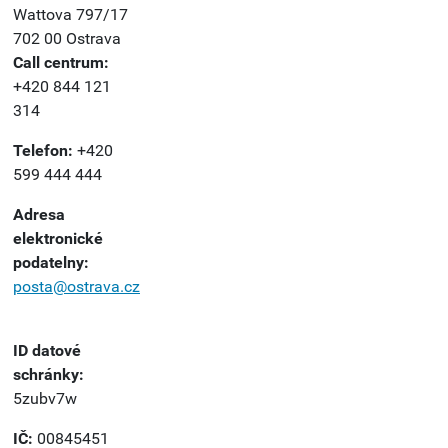
Wattova 797/17
702 00 Ostrava
Call centrum:
+420 844 121
314
Telefon:
+420
599 444 444
Adresa
elektronické
podatelny:
posta@ostrava.cz
ID datové
schránky:
5zubv7w
IČ:
00845451