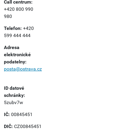
Call centrum:
+420 800 990
980
Telefon:
+420
599 444 444
Adresa
elektronické
podatelny:
posta@ostrava.cz
ID datové
schránky:
5zubv7w
IČ:
00845451
DIČ:
CZ00845451