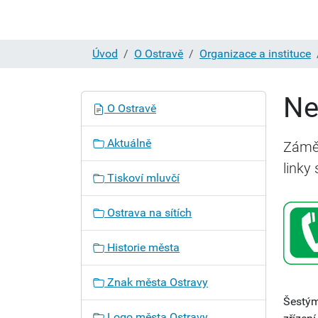
Úvod
O Ostravě
Organizace a instituce
Ne
N
O Ostravě
a
v
Aktuálně
Záměr
i
linky
g
Tiskoví mluvčí
a
c
Ostrava na sítích
e
Historie města
Znak města Ostravy
Šestým
Logo města Ostravy