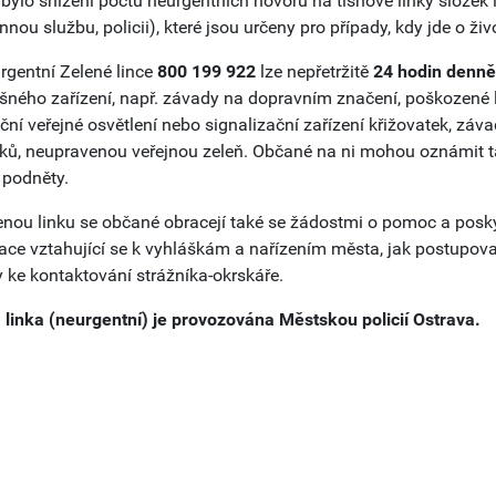
í bylo snížení počtu neurgentních hovorů na tísňové linky slože
nou službu, policii), které jsou určeny pro případy, kdy jde o ži
rgentní Zelené lince
800 199 922
lze nepřetržitě
24 hodin denně
šného zařízení, např. závady na dopravním značení, poškozené la
ční veřejné osvětlení nebo signalizační zařízení křižovatek, zá
ků, neupravenou veřejnou zeleň. Občané na ni mohou oznámit ta
 podněty.
enou linku se občané obracejí také se žádostmi o pomoc a poskytn
ace vztahující se k vyhláškám a nařízením města, jak postupovat 
 ke kontaktování strážníka-okrskáře.
 linka (neurgentní) je provozována Městskou policií Ostrava.