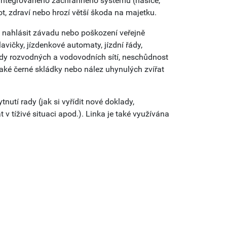
k integrovaného záchranného systému (hasiče,
vot, zdraví nebo hrozí větší škoda na majetku.
nahlásit závadu nebo poškození veřejně
vičky, jízdenkové automaty, jízdní řády,
vady rozvodných a vodovodních sítí, neschůdnost
ké černé skládky nebo nález uhynulých zvířat
utí rady (jak si vyřídit nové doklady,
v tíživé situaci apod.). Linka je také využívána