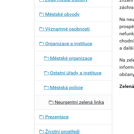
zřízen
záchran
Městské obvody
Na neu
prospě
Významné osobnosti
nefunk
chodní
Organizace a instituce
a další
Městské organizace
Na zel
inform
Ostatní úřady a instituce
občany
Zelená
Městská policie
Neurgentní zelená linka
Prezentace
Životní prostředí