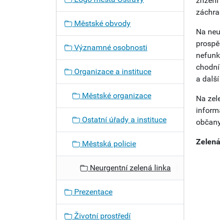
zřízen
záchran
Městské obvody
Na neu
prospě
Významné osobnosti
nefunk
chodní
Organizace a instituce
a další
Městské organizace
Na zel
inform
Ostatní úřady a instituce
občany
Zelená
Městská policie
Neurgentní zelená linka
Prezentace
Životní prostředí