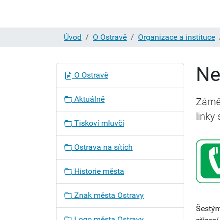
Úvod
O Ostravě
Organizace a instituce
Ne
N
O Ostravě
a
v
Aktuálně
Záměr
i
linky
g
Tiskoví mluvčí
a
c
Ostrava na sítích
e
Historie města
Znak města Ostravy
Šestým
Logo města Ostravy