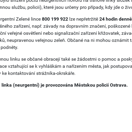
í bylo snížení počtu neurgentních hovorů na tísňové linky slože
nou službu, policii), které jsou určeny pro případy, kdy jde o ži
rgentní Zelené lince
800 199 922
lze nepřetržitě
24 hodin denně
šného zařízení, např. závady na dopravním značení, poškozené la
ční veřejné osvětlení nebo signalizační zařízení křižovatek, zá
ků, neupravenou veřejnou zeleň. Občané na ni mohou oznámit ta
 podněty.
enou linku se občané obracejí také se žádostmi o pomoc a poskytn
ace vztahující se k vyhláškám a nařízením města, jak postupovat 
 ke kontaktování strážníka-okrskáře.
 linka (neurgentní) je provozována Městskou policií Ostrava.