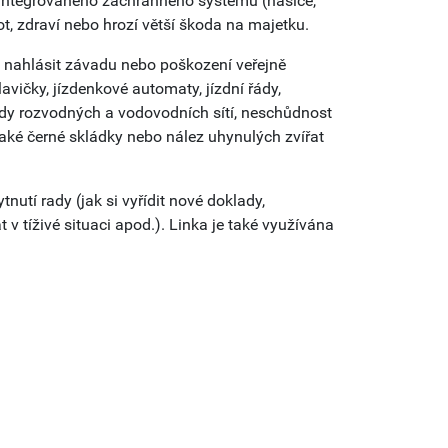
k integrovaného záchranného systému (hasiče,
vot, zdraví nebo hrozí větší škoda na majetku.
nahlásit závadu nebo poškození veřejně
vičky, jízdenkové automaty, jízdní řády,
vady rozvodných a vodovodních sítí, neschůdnost
ké černé skládky nebo nález uhynulých zvířat
utí rady (jak si vyřídit nové doklady,
v tíživé situaci apod.). Linka je také využívána