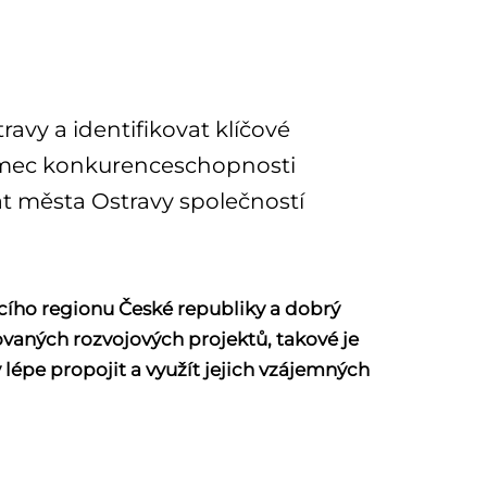
avy a identifikovat klíčové
u Rámec konkurenceschopnosti
át města Ostravy společností
ucího regionu České republiky a dobrý
vaných rozvojových projektů, takové je
y lépe propojit a využít jejich vzájemných