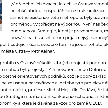
„V předchozích dvaceti letech se Ostrava v mn
nelehké období hospodářské restrukturalizace, 
samotné existence, této metropole, byly uzavírá
proměnou vypořádat na výbornou. Nyní nás čeká
budoucnost. Strategie, která je prezentována, má
pozvání na diskusní fórum přijali nejvýznamněj
 politici. Jejich účast svědčí o tom, že jsou si tohoto 
 města Ostravy Petr Kajnar.
í probíhá v Ostravě několik slibných projektů podporu
m mohou být projekty IT4 Innovations nebo Dolní obla
 exportně orientovaných podniků, což je dobrý zákla
elze usnout na vavřínech a je třeba tyto projekty dále
ant projektu, profesor Michal Mejstřík. Dodává, že ta
ou Strategii mezinárodní konkurenceschopnosti, kte
onomiky a která je dávána za vzor pro země OECD.