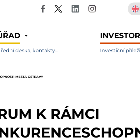
ÚŘAD
INVESTO
řední deska, kontakty...
Investiční přílež
OPNOSTI MĚSTA OSTRAVY
RUM K RÁMCI
NKURENCESCHOPN