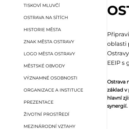
OS
TISKOVÍ MLUVČÍ
OSTRAVA NA SÍTÍCH
HISTORIE MĚSTA
Připrav
ZNAK MĚSTA OSTRAVY
oblasti
Ostravy
LOGO MĚSTA OSTRAVY
EEIP s 
MĚSTSKÉ OBVODY
VÝZNAMNÉ OSOBNOSTI
Ostrava 
základ v
ORGANIZACE A INSTITUCE
hlavní zj
PREZENTACE
synergií.
ŽIVOTNÍ PROSTŘEDÍ
MEZINÁRODNÍ VZTAHY