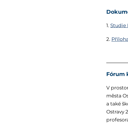
Dokume
1.
Studie 
2.
Příloha
Fórum 
V prosto
města Os
a také š
Ostravy 
profesor