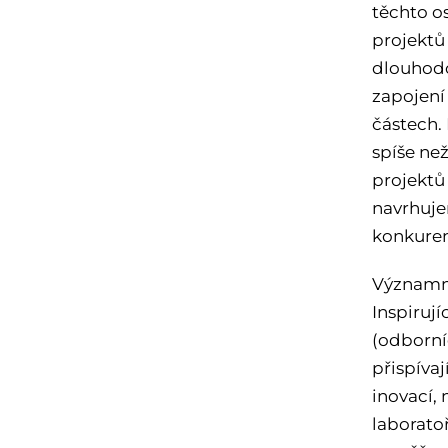
těchto o
projektů 
dlouhodo
zapojení
částech. 
spíše než
projektů 
navrhujem
konkuren
Významná
Inspiruj
(odborníc
přispívaj
inovací, 
laboratoř