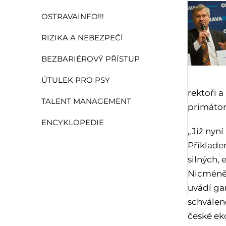
OSTRAVAINFO!!!
RIZIKA A NEBEZPEČÍ
BEZBARIÉROVÝ PŘÍSTUP
ÚTULEK PRO PSY
rektoři a
TALENT MANAGEMENT
primátor
ENCYKLOPEDIE
„Již nyn
Příklade
silných,
Nicméně n
uvádí gar
schválen
české ek