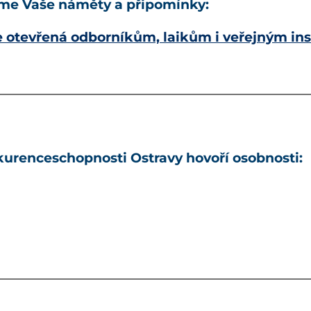
me Vaše náměty a připomínky:
 otevřená odborníkům, laikům i veřejným ins
urenceschopnosti Ostravy hovoří osobnosti: