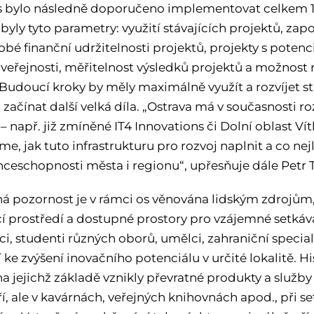
s bylo následně doporučeno implementovat celkem 14 
byly tyto parametry: využití stávajících projektů, zapo
bé finanční udržitelnosti projektů, projekty s potenc
 veřejnosti, měřitelnost výsledků projektů a možnost 
Budoucí kroky by měly maximálně využít a rozvíjet stá
 začínat další velká díla. „Ostrava má v současnosti r
– např. již zmíněné IT4 Innovations či Dolní oblast Ví
e, jak tuto infrastrukturu pro rozvoj naplnit a co nej
ceschopnosti města i regionu“, upřesňuje dále Petr T
 pozornost je v rámci os věnována lidským zdrojům, je
ící prostředí a dostupné prostory pro vzájemné setká
i, studenti různých oborů, umělci, zahraniční speciali
í ke zvýšení inovačního potenciálu v určité lokalitě. H
na jejichž základě vznikly převratné produkty a služby
í, ale v kavárnách, veřejných knihovnách apod., při s