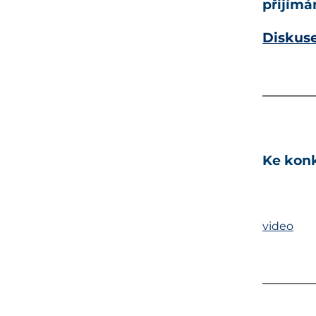
přijímá
Diskuse
Ke konk
video