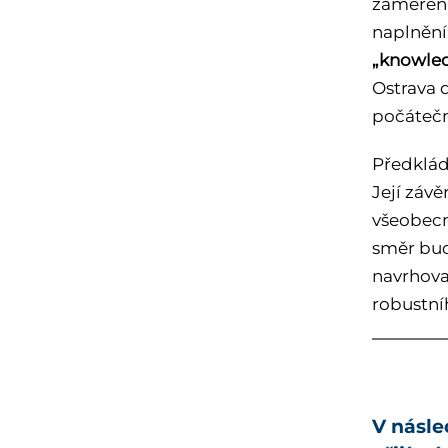
zaměření
naplnění
„knowled
Ostrava d
počátečn
Předklád
Její závě
všeobecn
směr bud
navrhova
robustní
V násle