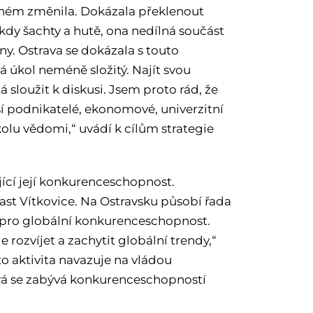
ohém změnila. Dokázala překlenout
kdy šachty a hutě, ona nedílná součást
ny. Ostrava se dokázala s touto
 úkol neméně složitý. Najít svou
 sloužit k diskusi. Jsem proto rád, že
ší podnikatelé, ekonomové, univerzitní
úkolu vědomi,“ uvádí k cílům strategie
jící její konkurenceschopnost.
st Vítkovice. Na Ostravsku působí řada
d pro globální konkurenceschopnost.
 rozvíjet a zachytit globální trendy,“
to aktivita navazuje na vládou
rá se zabývá konkurenceschopností