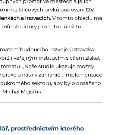
tupných prostor ve městech a jejich
jedním z klíčových prvků budování
tzv.
lenkách a inovacích.
V tomto ohledu má
 infrastruktury pro tuto důležitou
tématem budoucího rozvoje Ostravska.
nýbrž i veřejným institucím s cílem získat
tématu. „Naše studie ukazuje možný
 praxe u nás i v zahraničí. Implementace
 soukromého sektoru, aby bylo dosaženo
 Michal Mejstřík.
lář, prostřednictvím kterého