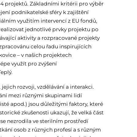
projektů. Základními kritérii pro výběr
jení podnikatelské sféry k zajištění
iálním využitím intervencí z EU fondů,
realizovat jednotlivé prvky projektu po
vající aktivity a rozpracované projekty
ozpracovánu celou řadu inspirujících
tkovice – v našich projektech
lépe využít pro zvýšení
eplý.
jich rozvoji, vzdělávání a interakci.
vání mezi různými skupinami lidí
sté apod.) jsou důležitými faktory, které
istorické zkušenosti ukazují, že velká část
 se nezrodila ve sterilním prostředí
etkání osob z různých profesí a s různým