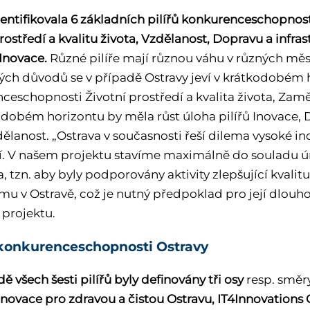
entifikovala 6 základních pilířů konkurenceschopnosti
rostředí a kvalitu života, Vzdělanost, Dopravu a infra
 Inovace.
Různé pilíře mají různou váhu v různých měste
kých důvodů se v případě Ostravy jeví v krátkodobém 
eschopnosti Životní prostředí a kvalita života, Zaměs
dobém horizontu by měla růst úloha pilířů Inovace, D
dělanost. „Ostrava v současnosti řeší dilema vysoké ind
í. V našem projektu stavíme maximálně do souladu 
a, tzn. aby byly podporovány aktivity zlepšující kvali
mu v Ostravě, což je nutný předpoklad pro její dlouho
projektu.
 konkurenceschopnosti Ostravy
ě všech šesti pilířů byly definovány tři osy
resp. směr
Inovace pro zdravou a čistou Ostravu, IT4Innovations