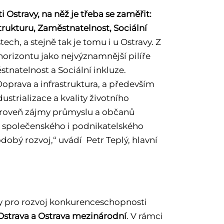
 Ostravy, na něž je třeba se zaměřit:
strukturu, Zaměstnatelnost, Sociální
ch, a stejně tak je tomu i u Ostravy. Z
horizontu jako nejvýznamnější pilíře
tnatelnost a Sociální inkluze.
oprava a infrastruktura, a především
ustrializace a kvality životního
úroveň zájmy průmyslu a občanů
tu společenského i podnikatelského
dobý rozvoj,“ uvádí Petr Teplý, hlavní
y pro rozvoj konkurenceschopnosti
 Ostrava a Ostrava mezinárodní
. V rámci