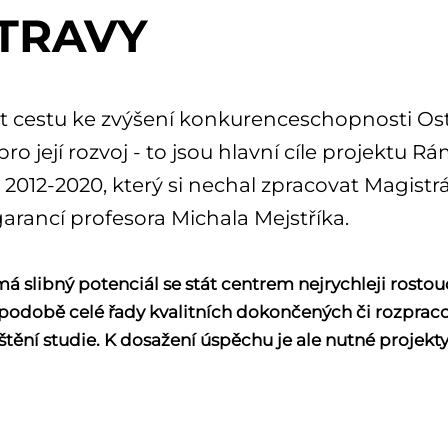
TRAVY
it cestu ke zvýšení konkurenceschopnosti Ostr
 pro její rozvoj - to jsou hlavní cíle projekt
 2012-2020, který si nechal zpracovat Magistr
garancí profesora Michala Mejstříka.
má slibný potenciál se stát centrem nejrychleji rosto
 podobě celé řady kvalitních dokončených či rozpraco
ištění studie. K dosažení úspěchu je ale nutné projekt