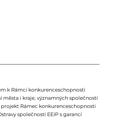
fórum k Rámci konkurenceschopnosti
ní města i kraje, významných společností
avit projekt Rámec konkurenceschopnosti
Ostravy společností EEIP s garancí