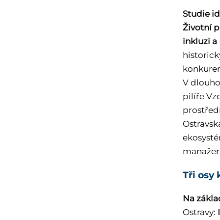
Studie id
Životní p
inkluzi a
historic
konkurenc
V dlouho
pilíře Vz
prostřed
Ostravsk
ekosysté
manažer 
Tři osy
Na základ
Ostravy: