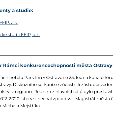
nty a studie:
EEIP, a.s.
 ke studii EEIP, a. s.
k Rámci konkurencechopnosti města Ostravy
rách hotelu Park Inn v Ostravě se 25. ledna konalo 
travy. Diskuzního setkání se zúčastnili zástupci vede
kolství z regionu. Jedním z hlavních cílů bylo přest
2012-2020, který si nechal zpracovat Magistrát města 
a Michala Mejstříka.